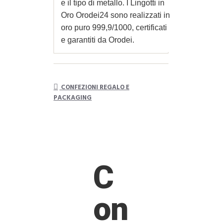
e il tipo di metallo. I Lingotti in
Oro Orodei24 sono realizzati in
oro puro 999,9/1000, certificati
e garantiti da Orodei.
CONFEZIONI REGALO E
PACKAGING
C
on