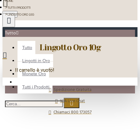
HOME
TUTTI I PRODOTTI
Menu
LINGOTTO ORO 10G
Tutto
Lingotto Oro 10g
Tutto
Lingotti in Oro
Il carrello è vuoto!
Monete Oro
Tutti i Prodotti
Spedizione Gratuita
WA Live Chat
Chiamaci 800 173057