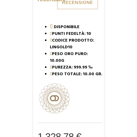
RECENSIONE
DISPONIBILE
PUNTI FEDELTÀ:
10
CODICE PRODOTTO:
LINGOLD10
PESO ORO PURO:
10.00G
PUREZZA:
999.99 ‰
PESO TOTALE:
10.00 GR.
1.328,78 €