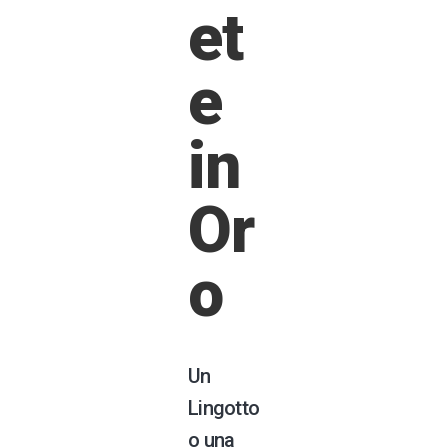
et
e
in
Or
o
Un
Lingotto
o una