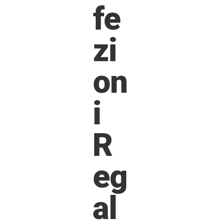
fe
zi
on
i
R
eg
al