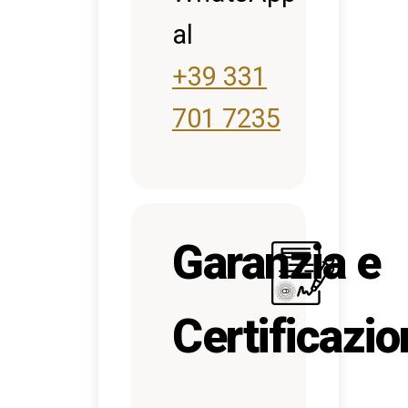
al
+39 331
701 7235
Garanzia e
Certificazi