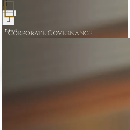
Menu
Tutto
Corporate Governance
Tutto
Lingotti in Oro
Il carrello è vuoto!
Monete Oro
Tutti i Prodotti