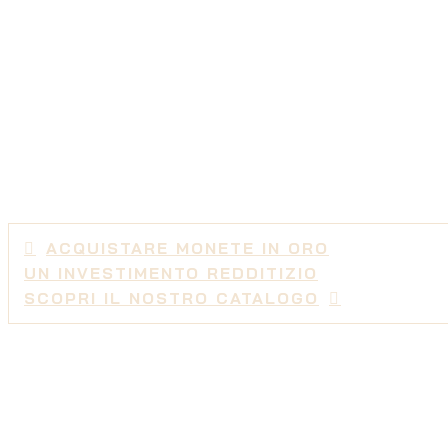
LA NOSTRA ESPERIENZA I V
LA FIDUCI
PIÙ DELL'
ACQUISTARE MONETE IN ORO
UN INVESTIMENTO REDDITIZIO
SCOPRI IL NOSTRO CATALOGO