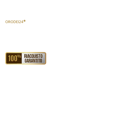
ORODEI24®
LINGOTTO ORO 5G
694,40 €
RIACQUISTO GARANTITO