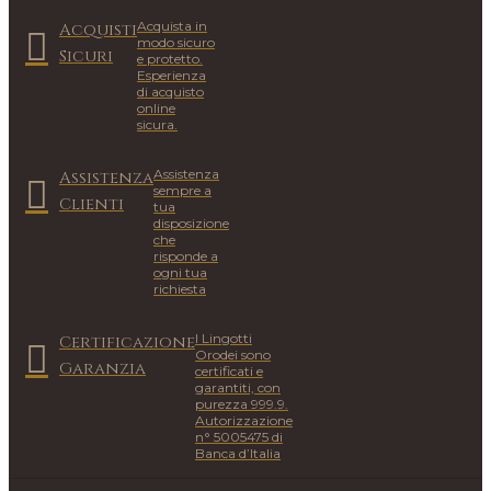
Acquista in
Acquisti
modo sicuro
Sicuri
e protetto.
Esperienza
di acquisto
online
sicura.
Assistenza
Assistenza
sempre a
Clienti
tua
disposizione
che
risponde a
ogni tua
richiesta
I Lingotti
Certificazione
Orodei sono
Garanzia
certificati e
garantiti, con
purezza 999.9.
Autorizzazione
n° 5005475 di
Banca d’Italia