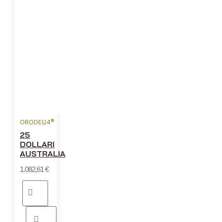
ORODEI24®
25
DOLLARI
AUSTRALIA
1.082,61 €