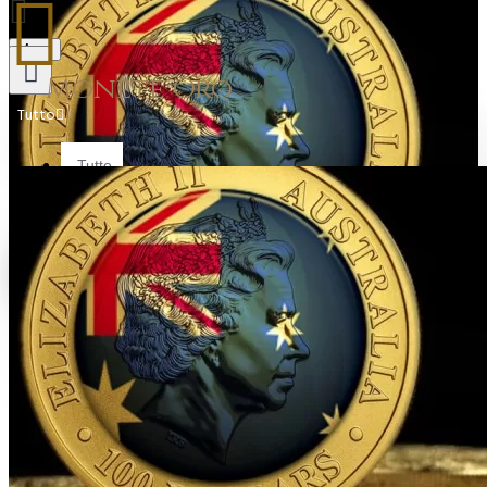
Menu
Monete Oro
Tutto
Tutto
Lingotti in Oro
Il carrello è vuoto!
Monete Oro
Tutti i Prodotti