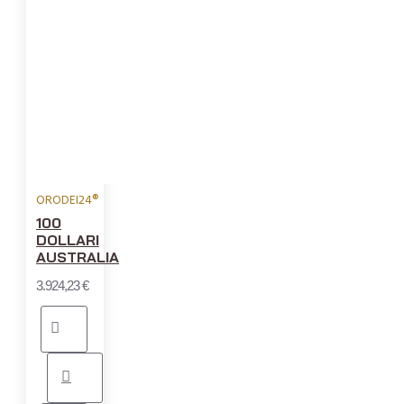
ORODEI24®
100
DOLLARI
AUSTRALIA
3.924,23 €