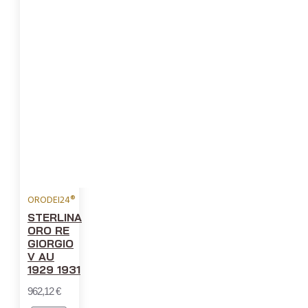
ORODEI24®
STERLINA
ORO RE
GIORGIO
V AU
1929 1931
962,12 €