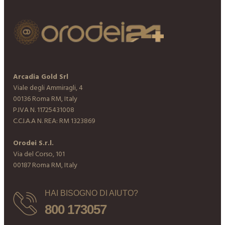
Arcadia Gold Srl
Viale degli Ammiragli, 4
00136 Roma RM, Italy
P.IVA N. 11725431008
C.C.I.A.A N. REA: RM 1323869
Orodei S.r.l.
Via del Corso, 101
00187 Roma RM, Italy
HAI BISOGNO DI AIUTO?
800 173057