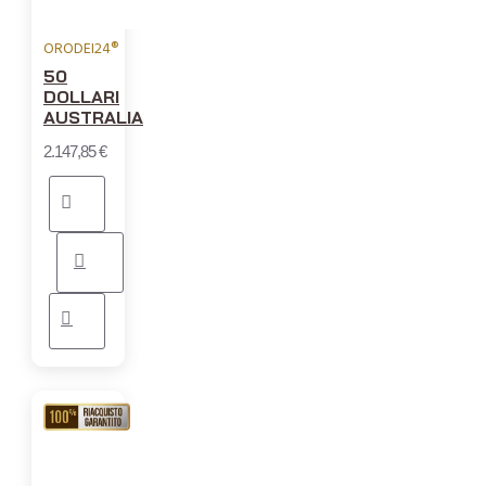
ORODEI24®
50
DOLLARI
AUSTRALIA
2.147,85 €
RIACQUISTO
GARANTITO