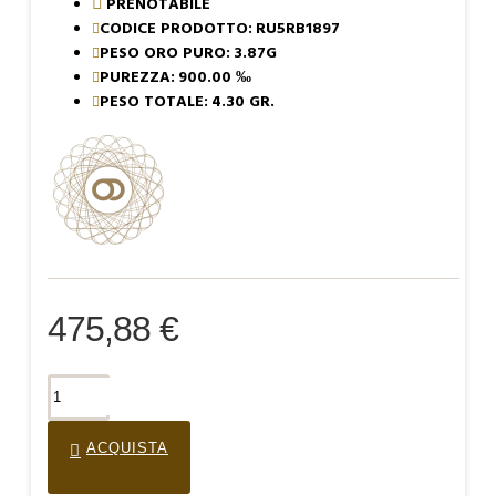
PRENOTABILE
CODICE PRODOTTO:
RU5RB1897
PESO ORO PURO:
3.87G
PUREZZA:
900.00 ‰
PESO TOTALE:
4.30 GR.
475,88 €
ACQUISTA