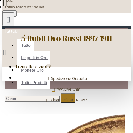
HOME
5 RUBLI ORO RUSSI 1897 1911
Menu
Tutto
5 Rubli Oro Russi 1897 1911
Tutto
Lingotti in Oro
Il carrello è vuoto!
Monete Oro
Spedizione Gratuita
Tutti i Prodotti
WA Live Chat
Chiamaci 800 173057