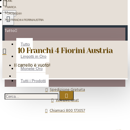
HOME
MARCA
Menu
ORODEI24®
10 FRANCHI 4 FIORINI AUSTRIA
Tutto
Tutto
10 Franchi 4 Fiorini Austria
Lingotti in Oro
Il carrello è vuoto!
Monete Oro
Tutti i Prodotti
Spedizione Gratuita
WA Live Chat
Chiamaci 800 173057