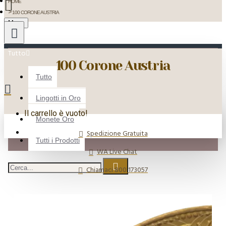
HOME
100 CORONE AUSTRIA
Menu
Tutto
100 Corone Austria
Tutto
Lingotti in Oro
Il carrello è vuoto!
Monete Oro
Spedizione Gratuita
Tutti i Prodotti
WA Live Chat
Chiamaci 800 173057