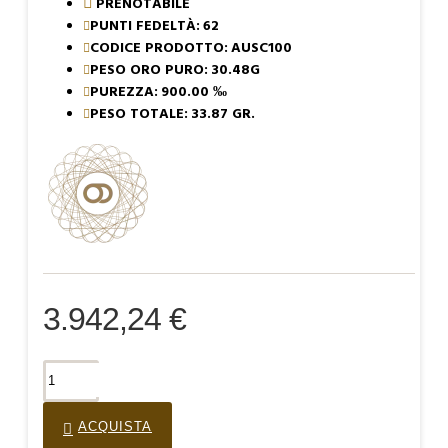
PRENOTABILE
PUNTI FEDELTÀ:
62
CODICE PRODOTTO:
AUSC100
PESO ORO PURO:
30.48G
PUREZZA:
900.00 ‰
PESO TOTALE:
33.87 GR.
3.942,24 €
ACQUISTA