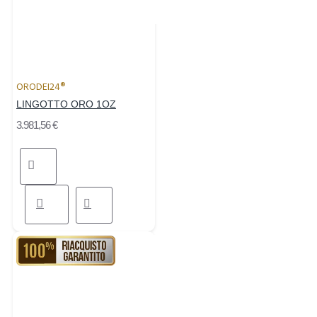
ORODEI24®
LINGOTTO ORO 1OZ
3.981,56 €
RIACQUISTO GARANTITO