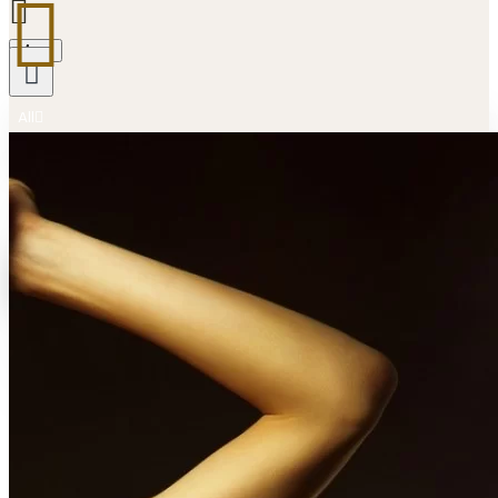
Menu
All
All
All Products
Your shopping cart is empty!
Gold Coin
Lingotti in Oro