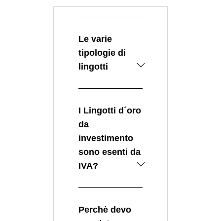
Le varie
tipologie di
lingotti
I Lingotti d’oro si
possono dividere
I Lingotti d´oro
in due macro-
categorie:
da
investimento
I lingotti d
sono esenti da
´oro Fusi o
IVA?
Colati
I lingotti d
La Risposta è SI
´oro Coniati
Nel commercio in
Perchè devo
I lingotti d´oro
oro da