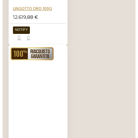
stampo? Una
LINGOTTO ORO 100G
domanda più che
legittima questa
12.619,88 €
che ha una
NOTIFY
risposta davvero
molto semplice. I
lingotti sono
RIACQUISTO GARANTITO
leggermente
inclinati, o per
meglio dire
affusolati. In
questo modo da
una parte il
lingotto risulta
più pesante, in
questo modo
toglierlo dallo
stampo è
davvero molto