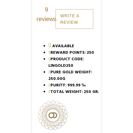
9
WRITE A
reviews
REVIEW
AVAILABLE
REWARD POINTS:
250
PRODUCT CODE:
LINGOLD250
PURE GOLD WEIGHT:
250.00G
PURITY:
999.99 ‰
TOTAL WEIGHT:
250 GR.