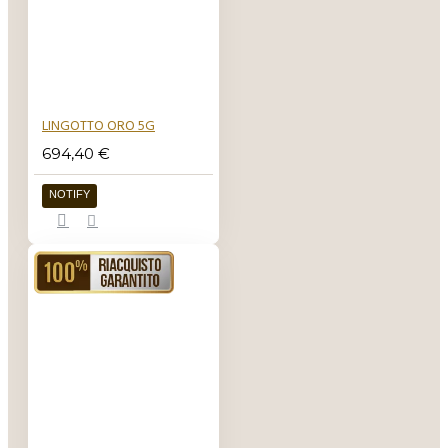
di un uncino
oppure di un
gancio e che
nascono per
essere appesi.
LINGOTTO ORO 5G
694,40 €
NOTIFY
RIACQUISTO GARANTITO