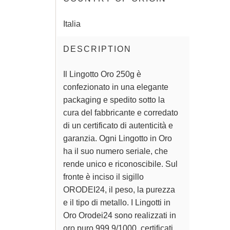
realizzazione di
lingotti piuttosto
Italia
lunghi e sottili. In
questo caso l´oro
DESCRIPTION
fuso viene fatto
passare sotto
Il Lingotto Oro 250g è
uno stampo
confezionato in una elegante
serrato da
appositi blocchi
packaging e spedito sotto la
raffreddanti, un
cura del fabbricante e corredato
metodo di
di un certificato di autenticità e
realizzazione
garanzia. Ogni Lingotto in Oro
senza dubbio
ha il suo numero seriale, che
molto veloce. Ma
rende unico e riconoscibile. Sul
come riuscire a
fronte è inciso il sigillo
togliere il
ORODEI24, il peso, la purezza
lingotto dallo
e il tipo di metallo. I Lingotti in
stampo? Una
Oro Orodei24 sono realizzati in
domanda più che
oro puro 999,9/1000, certificati