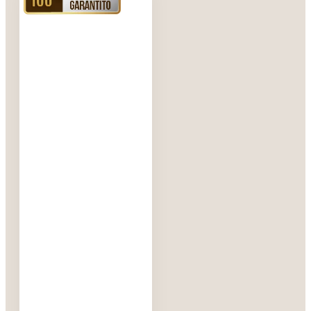
questo caso lisce
e regolari, cosa
questa che non
accade per i
lingotti colati
che sono lisci
solo sopra e
sotto mentre di
lato risultano
piuttosto ruvidi.
Il taglio dei
lingotti coniati
avviene con una
matrice. I lingotti
possono essere
anche pendenti,
lingotti cioè che
sono in possesso