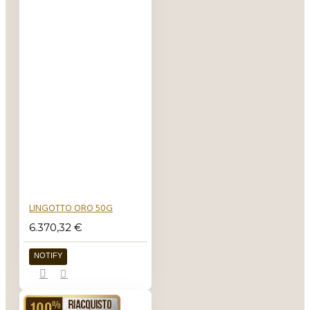
semplice.
I lingotti
coniati e i
lingotti
pendenti
Dai lingotti colati
o versati è
possibile creare i
lingotti coniati.
In pratica i
lingotti vengono
tagliati in parti
LINGOTTO ORO 50G
successivamente
6.370,32 €
arrotolate sino a
creare uno
NOTIFY
spessore
uniforme. Le
superfici sono in
RIACQUISTO GARANTITO