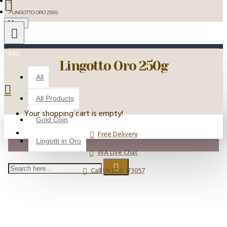
LINGOTTO ORO 250G
Menu
All
Lingotto Oro 250g
All
All Products
Your shopping cart is empty!
Gold Coin
Free Delivery
Lingotti in Oro
WA Live Chat
Call Us 800 173057