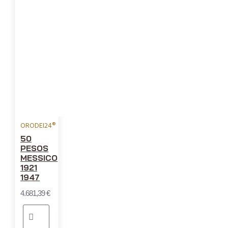
ORODEI24®
50
PESOS
MESSICO
1921
1947
4.681,39 €