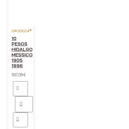
ORODEI24®
10
PESOS
HIDALGO
MESSICO
1905
1996
937,09 €