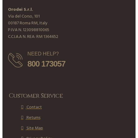
Orodei S.r.l.
Via del Corso, 101
00187 Roma RM, Italy
P.IVA N. 123098810065
C.C.I.A.A N. REA: RM 1364652
NEED HELP?
800 173057
Customer Service
Contact
Returns
Site Map