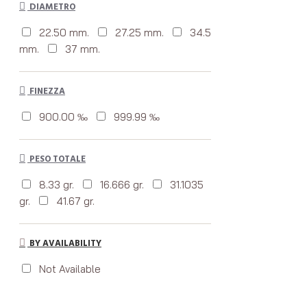
DIAMETRO
22.50 mm.
27.25 mm.
34.5
mm.
37 mm.
FINEZZA
900.00 ‰
999.99 ‰
PESO TOTALE
8.33 gr.
16.666 gr.
31.1035
gr.
41.67 gr.
BY AVAILABILITY
Not Available