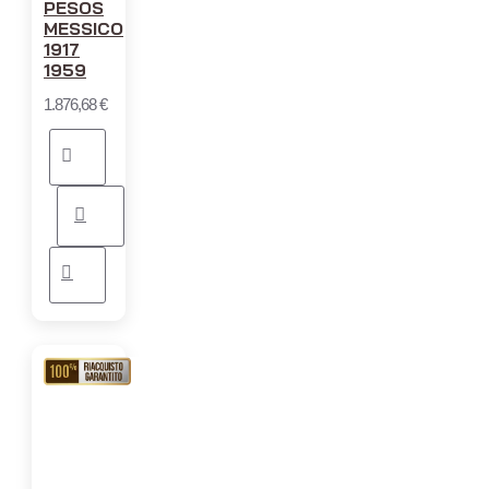
PESOS
MESSICO
1917
1959
1.876,68 €
RIACQUISTO
GARANTITO