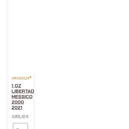
ORODEI24®
1 OZ
LIBERTAD
MESSICO
2000
2021
3.891,42 €