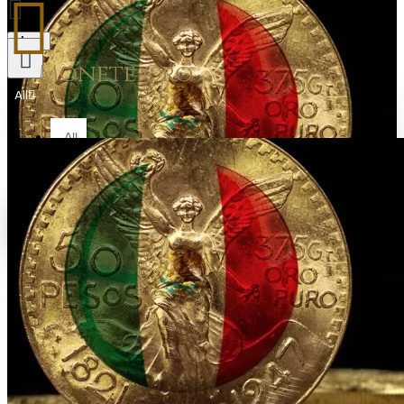
Menu
Monete Oro
All
All
All Products
Your shopping cart is empty!
Gold Coin
Lingotti in Oro