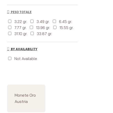
PESO TOTALE
3.22 gr.
3.49 gr.
6.45 gr.
7.77 gr.
13.96 gr.
15.55 gr.
31.10 gr.
33.87 gr.
BY AVAILABILITY
Not Available
Monete Oro
Austria