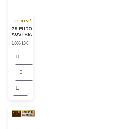
ORODEI24®
25 EURO
AUSTRIA
1.086,13 €
RIACQUISTO
GARANTITO