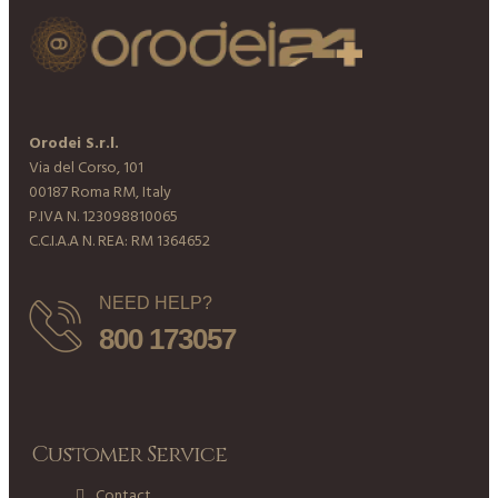
Orodei S.r.l.
Via del Corso, 101
00187 Roma RM, Italy
P.IVA N. 123098810065
C.C.I.A.A N. REA: RM 1364652
NEED HELP?
800 173057
Customer Service
Contact