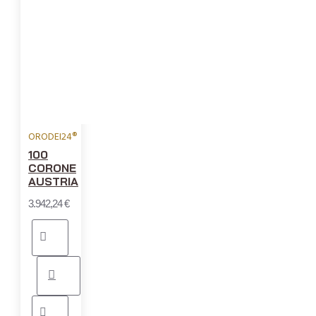
ORODEI24®
100
CORONE
AUSTRIA
3.942,24 €