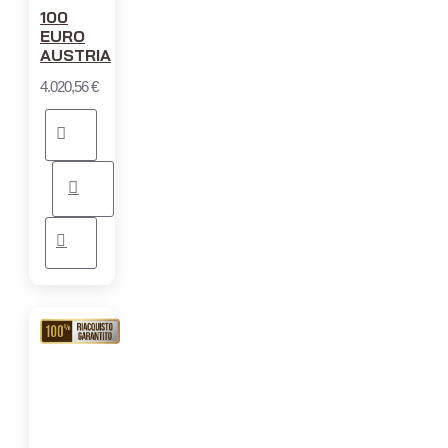
100
EURO
AUSTRIA
4.020,56 €
RIACQUISTO
GARANTITO