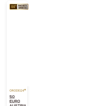
RIACQUISTO
GARANTITO
ORODEI24®
50
EURO
AUSTRIA