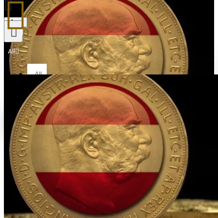
Menu
Monete Oro
All
All
All Products
Your shopping cart is empty!
Gold Coin
Lingotti in Oro