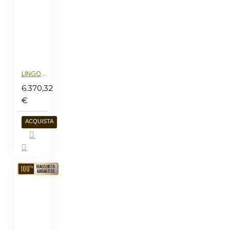
LINGOTTO ORO 50G
6.370,32
€
ACQUISTA
RIACQUISTO
GARANTITO