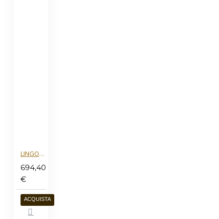
LINGOTTO ORO 5G
694,40
€
ACQUISTA