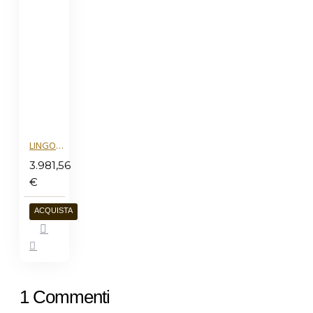
LINGOTTO ORO 1OZ
3.981,56
€
ACQUISTA
1 Commenti