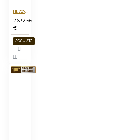
LINGOTTO ORO 20G
2.632,66
€
ACQUISTA
RIACQUISTO
GARANTITO