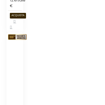
12.619,88
€
ACQUISTA
RIACQUISTO
GARANTITO