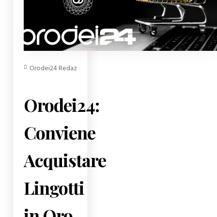
1 Commenti
12686 Visite
Notizie
Orodei24 Redazione
Orodei24:
Conviene
Acquistare
Lingotti
in Oro