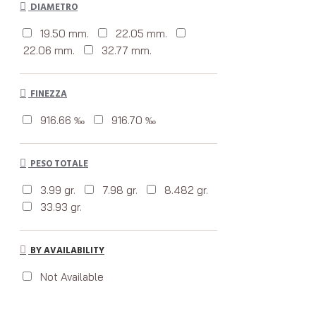
DIAMETRO
19.50 mm.
22.05 mm.
22.06 mm.
32.77 mm.
FINEZZA
916.66 ‰
916.70 ‰
PESO TOTALE
3.99 gr.
7.98 gr.
8.482 gr.
33.93 gr.
BY AVAILABILITY
Not Available