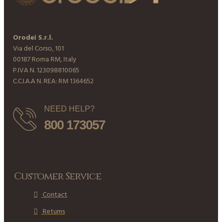
Orodei S.r.l.
Via del Corso, 101
00187 Roma RM, Italy
P.IVA N. 123098810065
C.C.I.A.A N. REA: RM 1364652
NEED HELP?
800 173057
Customer Service
Contact
Returns