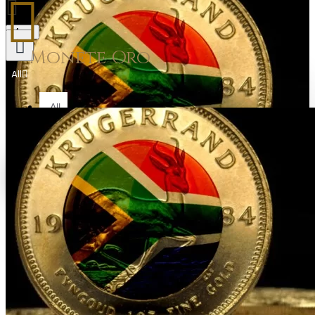
Menu
Monete Oro
All
All
All Products
Your shopping cart is empty!
Gold Coin
Lingotti in Oro