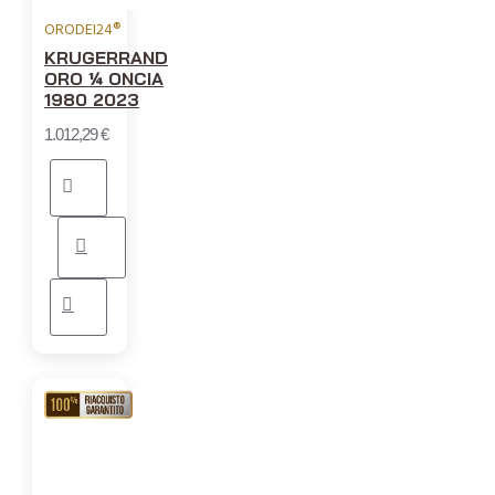
ORODEI24®
KRUGERRAND
ORO ¼ ONCIA
1980 2023
1.012,29 €
RIACQUISTO
GARANTITO