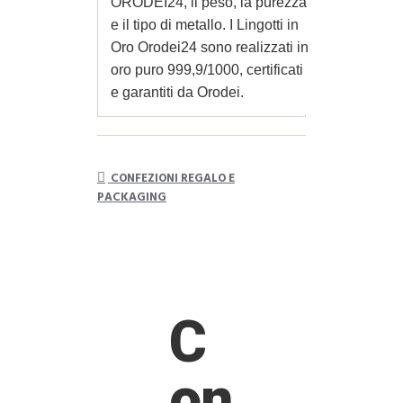
ORODEI24, il peso, la purezza
e il tipo di metallo. I Lingotti in
Oro Orodei24 sono realizzati in
oro puro 999,9/1000, certificati
e garantiti da Orodei.
CONFEZIONI REGALO E
PACKAGING
C
on