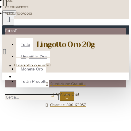
HOME
TUTTI I PRODOTTI
Menu
LINGOTTO ORO 20G
Tutto
Lingotto Oro 20g
Tutto
Lingotti in Oro
Il carrello è vuoto!
Monete Oro
Tutti i Prodotti
Spedizione Gratuita
WA Live Chat
Chiamaci 800 173057