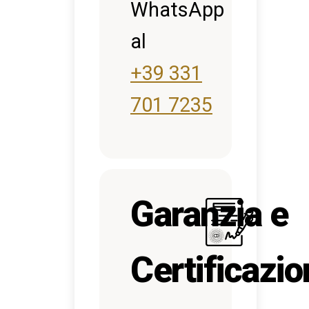
WhatsApp
al
+39 331
701 7235
Garanzia e
Certificazi