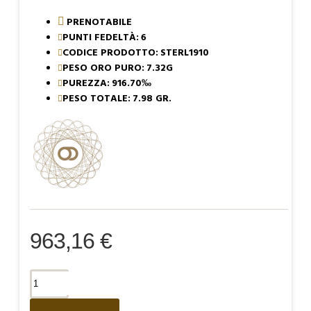
PRENOTABILE
PUNTI FEDELTÀ:
6
CODICE PRODOTTO:
STERL1910
PESO ORO PURO:
7.32G
PUREZZA:
916.70‰
PESO TOTALE:
7.98 GR.
963,16 €