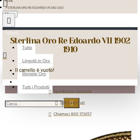
HOME
STERLINA ORO RE EDOARDO VII 1902 1910
Menu
Tutto
Sterlina Oro Re Edoardo VII 1902
1910
Tutto
Lingotti in Oro
Il carrello è vuoto!
Monete Oro
Tutti i Prodotti
Spedizione Gratuita
WA Live Chat
Chiamaci 800 173057