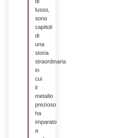
di
lusso,
sono
capitoli
di
una
storia
straordinaria
in
cui
il
metallo
prezioso
ha
imparato
a