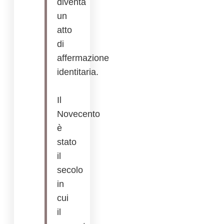
diventa
un
atto
di
affermazione
identitaria.
Il
Novecento
è
stato
il
secolo
in
cui
il