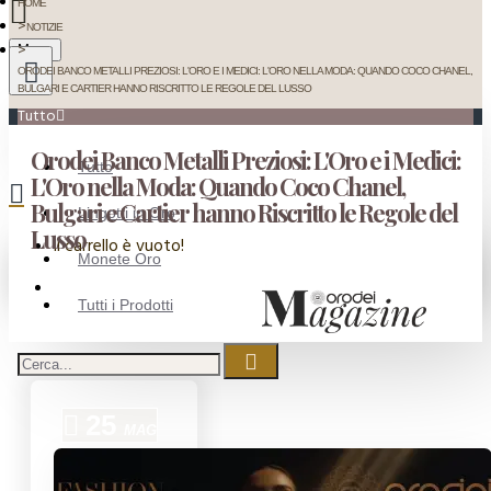
HOME
NOTIZIE
Menu
ORODEI BANCO METALLI PREZIOSI: L'ORO E I MEDICI: L'ORO NELLA MODA: QUANDO COCO CHANEL,
BULGARI E CARTIER HANNO RISCRITTO LE REGOLE DEL LUSSO
Tutto
Orodei Banco Metalli Preziosi: L'Oro e i Medici:
Tutto
L'Oro nella Moda: Quando Coco Chanel,
Bulgari e Cartier hanno Riscritto le Regole del
Lingotti in Oro
Lusso
Il carrello è vuoto!
Monete Oro
Tutti i Prodotti
25
MAG