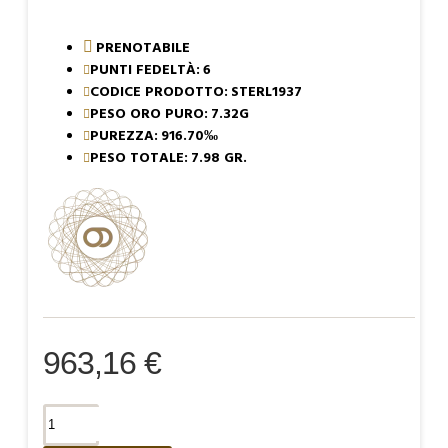
PRENOTABILE
PUNTI FEDELTÀ:
6
CODICE PRODOTTO:
STERL1937
PESO ORO PURO:
7.32G
PUREZZA:
916.70‰
PESO TOTALE:
7.98 GR.
963,16 €