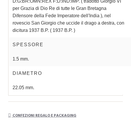
D:G:BR:OMN:REX F:D:IND:IMP. ( tradotto Giorgio VI
per Grazia di Dio Re di tutte le Gran Bretagna
Difensore della Fede Imperatore dell'India ), nel
rovescio San Giorgio che uccide il drago a destra, con
dicitura 1937 B.P. ( 1937 B.P. )
SPESSORE
1.5 mm.
DIAMETRO
22.05 mm.
CONFEZIONI REGALO E PACKAGING