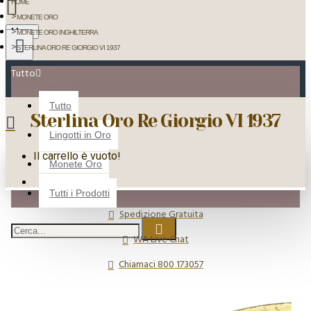
HOME
MONETE ORO
Menu
MONETE ORO INGHILTERRA
STERLINA ORO RE GIORGIO VI 1937
Tutto
Tutto
Sterlina Oro Re Giorgio VI 1937
Lingotti in Oro
Il carrello è vuoto!
Monete Oro
Tutti i Prodotti
Spedizione Gratuita
WA Live Chat
Chiamaci 800 173057