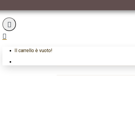
25 DOLLARI AUSTRALIA
25 Dollari A
Il carrello è vuoto!