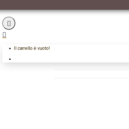
LINGOTTI IN ORO FUSI
LINGOTTO ORO 250G
Lingotto Or
Il carrello è vuoto!