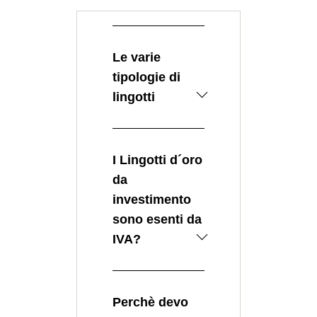
Le varie
tipologie di
lingotti
I Lingotti d’oro si
possono dividere
I Lingotti d´oro
in due macro-
categorie:
da
investimento
I lingotti d
sono esenti da
´oro Fusi o
IVA?
Colati
I lingotti d
La Risposta è SI
´oro Coniati
Nel commercio in
Perchè devo
I lingotti d´oro
oro da