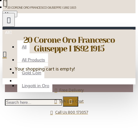
20 CORONE ORO FRANCESCO GIUSEPPE I 1892 1915
Menu
All
20 Corone Oro Francesco
Giuseppe I 1892 1915
All
All Products
Your shopping cart is empty!
Gold Coin
Lingotti in Oro
Free Delivery
WA Live Chat
Call Us 800 173057