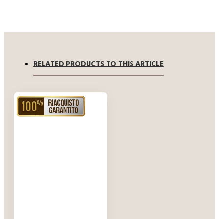
realizzazione di
lingotti piuttosto
lunghi e sottili. In
questo caso l´oro
fuso viene fatto
passare sotto
RELATED PRODUCTS TO THIS ARTICLE
uno stampo
serrato da
appositi blocchi
RIACQUISTO GARANTITO
raffreddanti, un
metodo di
realizzazione
senza dubbio
molto veloce. Ma
come riuscire a
togliere il
lingotto dallo
stampo? Una
domanda più che