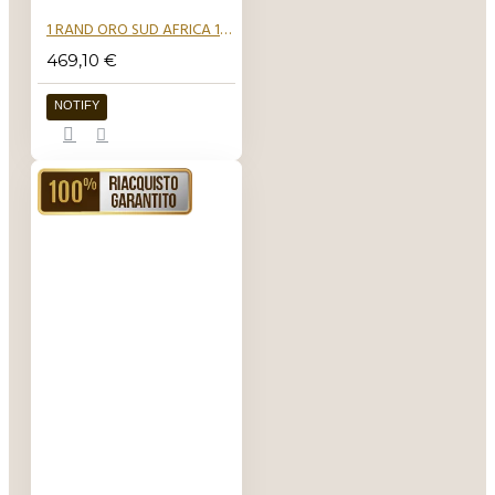
e regolari, cosa
questa che non
1 RAND ORO SUD AFRICA 1961 1983
accade per i
469,10 €
lingotti colati
che sono lisci
NOTIFY
solo sopra e
sotto mentre di
lato risultano
RIACQUISTO GARANTITO
piuttosto ruvidi.
Il taglio dei
lingotti coniati
avviene con una
matrice. I lingotti
possono essere
anche pendenti,
lingotti cioè che
sono in possesso
di un uncino
oppure di un