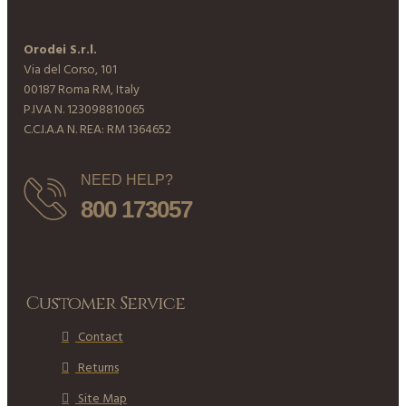
Orodei S.r.l.
Via del Corso, 101
00187 Roma RM, Italy
P.IVA N. 123098810065
C.C.I.A.A N. REA: RM 1364652
NEED HELP?
800 173057
Customer Service
Contact
Returns
Site Map