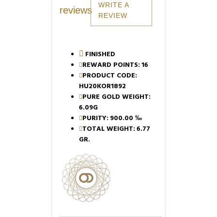
WRITE A
reviews
REVIEW
FINISHED
REWARD POINTS:
16
PRODUCT CODE:
HU20KOR1892
PURE GOLD WEIGHT:
6.09G
PURITY:
900.00 ‰
TOTAL WEIGHT:
6.77
GR.