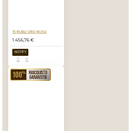
uniforme. Le
superfici sono in
questo caso lisce
e regolari, cosa
questa che non
15 RUBLI ORO RUSSI
accade per i
1.456,76 €
lingotti colati
che sono lisci
NOTIFY
solo sopra e
sotto mentre di
lato risultano
RIACQUISTO GARANTITO
piuttosto ruvidi.
Il taglio dei
lingotti coniati
avviene con una
matrice. I lingotti
possono essere
anche pendenti,
lingotti cioè che