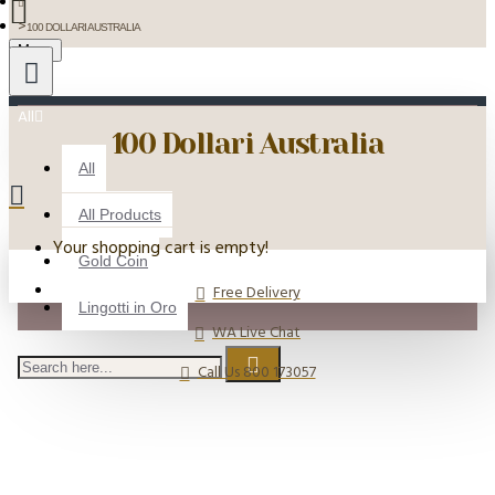
100 DOLLARI AUSTRALIA
Menu
All
100 Dollari Australia
All
All Products
Your shopping cart is empty!
Gold Coin
Free Delivery
Lingotti in Oro
WA Live Chat
Call Us 800 173057