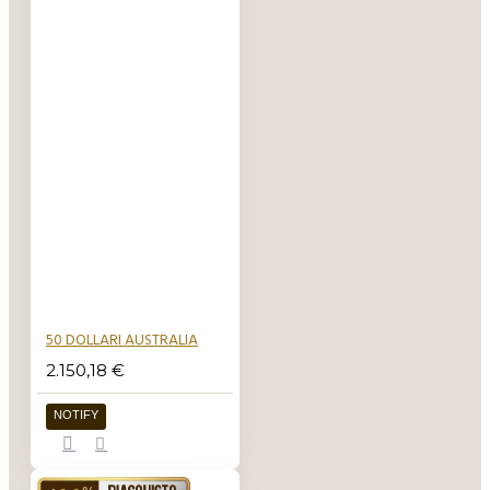
sono in possesso
di un uncino
oppure di un
gancio e che
nascono per
essere appesi.
50 DOLLARI AUSTRALIA
2.150,18 €
NOTIFY