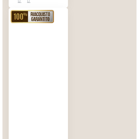
stampo è
davvero molto
RIACQUISTO GARANTITO
semplice.
I lingotti
coniati e i
lingotti
pendenti
Dai lingotti colati
o versati è
possibile creare i
lingotti coniati.
In pratica i
lingotti vengono
tagliati in parti
successivamente
arrotolate sino a
creare uno
spessore