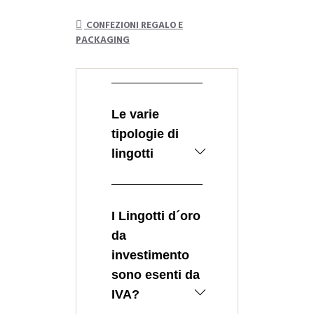
CONFEZIONI REGALO E
PACKAGING
Le varie
tipologie di
lingotti
I Lingotti d’oro si
possono dividere
I Lingotti d´oro
in due macro-
categorie:
da
investimento
I lingotti d
sono esenti da
´oro Fusi o
IVA?
Colati
I lingotti d