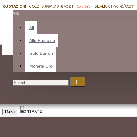
Menu
GOLD:
-0.69
SILVER:
QUOTAZIONI
3.684,70 €
61,46 €
Your Cart
All
All
800 173057
Alle Produkte
DIE FIRMA
Gold Barren
Menu
Monete Oro
GOLD MÜNZEN
LOGIN
REGISTER
KONTAKTE
Menu
MARKZETTEL
VERGLEICHEN