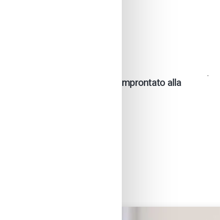
Orodei
.
®
ickup & Delivery
. Un servizio improntato alla
e